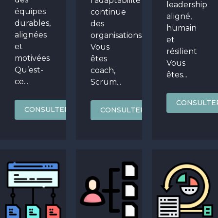
l’adaptabilité
leadership
équipes
continue
aligné,
durables,
des
humain
alignées
organisations
et
et
Vous
résilient
motivées
êtes
Vous
Qu’est-
coach,
êtes...
ce...
Scrum...
CONSULTE
CONSULTER
CONSULTER