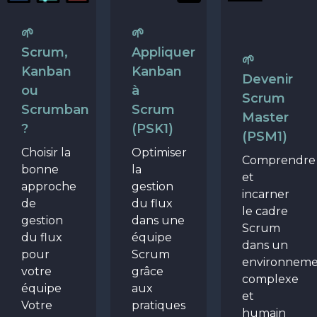
🌱
🌱
Scrum,
Appliquer
🌱
Kanban
Kanban
Devenir
ou
à
Scrum
Scrumban
Scrum
Master
?
(PSK1)
(PSM1)
Choisir la
Optimiser
Comprendre
bonne
la
et
approche
gestion
incarner
de
du flux
le cadre
gestion
dans une
Scrum
du flux
équipe
dans un
pour
Scrum
environnem
votre
grâce
complexe
équipe
aux
et
Votre
pratiques
humain