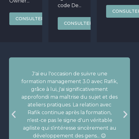
Owner...
code De...
CONSULTE
CONSULTER
CONSULTER
J'ai eu l'occasion de suivre une
formation management 3.0 avec Rafik,
grâce à lui, j'ai significativement
approfondi ma maîtrise du sujet et des
ateliers pratiques. La relation avec
Rafik continue après la formation,
n'est-ce pas le signe d'un véritable
agiliste qui s'intéresse sincèrement au
développement des gens... 😉