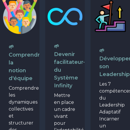
🌱
🌱
🌱
Devenir
Comprendre
Développe
facilitateur·rice
la
son
du
notion
Leadership
Système
d'équipe
Les 7
Infinity
Comprendre
compétence
les
Mettre
du
dynamiques
en place
Leadership
collectives
un cadre
Adaptatif
et
vivant
Incarner
structurer
pour
un
des