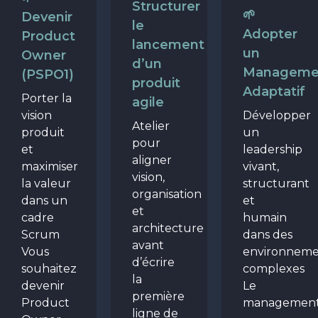
Structurer
🌱
Devenir
le
Adopter
Product
lancement
un
Owner
d’un
Manageme
(PSPO1)
produit
Adaptatif
Porter la
agile
vision
Développer
Atelier
produit
un
pour
et
leadership
aligner
maximiser
vivant,
vision,
la valeur
structurant
organisation
dans un
et
et
cadre
humain
architecture
Scrum
dans des
avant
Vous
environneme
d’écrire
souhaitez
complexes
la
devenir
Le
première
Product
management.
ligne de