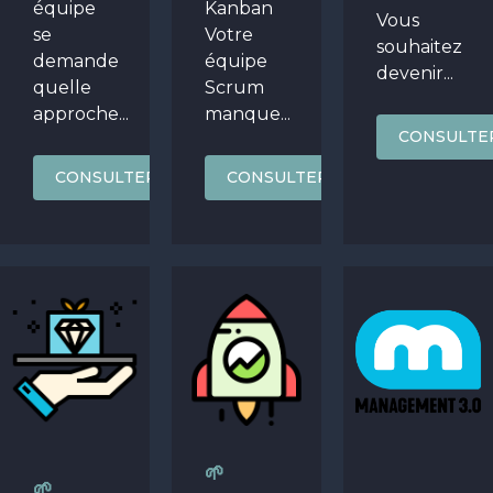
équipe
Kanban
Vous
se
Votre
souhaitez
demande
équipe
devenir...
quelle
Scrum
approche...
manque...
CONSULTE
CONSULTER
CONSULTER
🌱
🌱