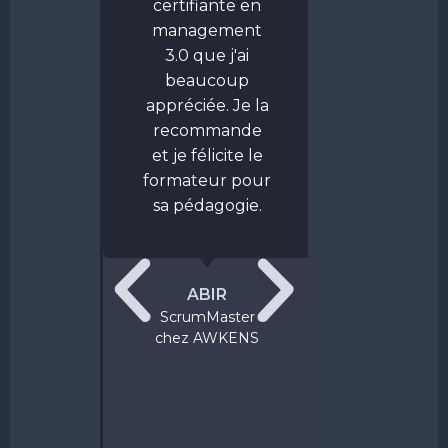
e une
certifiante en
d’expérienc
ation
management
nous laiss
ement
3.0 que j'ai
expérimente
 Rafik,
beaucoup
ui, j'ai
appréciée. Je la
ativement
recommande
CINDY
ondi ma
et je félicite le
ScrumMast
ise du
formateur pour
et des
sa pédagogie.
iers
es. La
n avec
ABIR
ontinue
ScrumMaster
s la
chez AWKENS
tion,
 pas le
 d'un
able