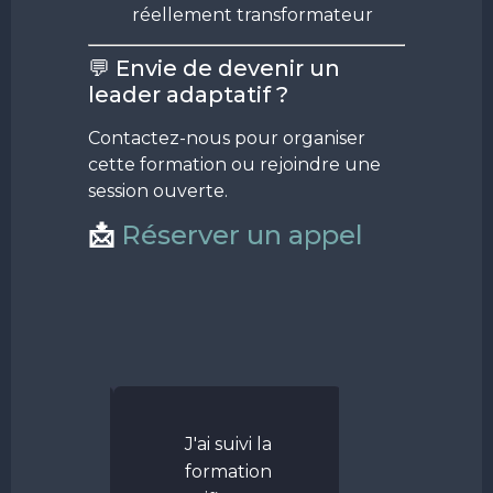
réellement transformateur
💬 Envie de devenir un
leader adaptatif ?
Contactez-nous pour organiser
cette formation ou rejoindre une
session ouverte.
📩
Réserver un appel
 eu
J'ai suivi la
L’écoute
ion de
formation
Partage