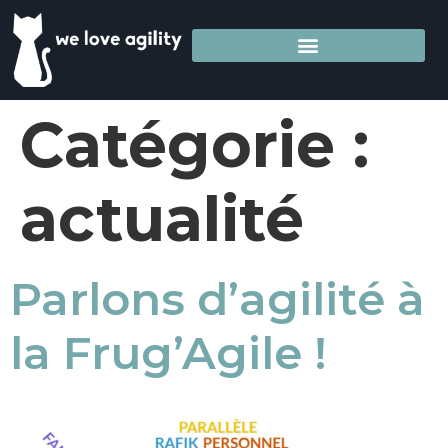
Catégorie :
actualité
Parlons d’agilité à
la Frug’Agile !